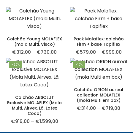
Colchão Young MOLAFLEX
Pack Molaflex: colchão
(mola Multi, Visco)
Firm + base Tapiflex
Price range: €312,00 through €
Pric
€
312,00
–
€
730,00
€
579,00
–
€
999,00
-20%
-10%
Colchão ORION aureal
collection MOLAFLEX
Colchão ABSOLUT
(mola Multi em box)
Exclusive MOLAFLEX (Mola
Price
€
314,00
–
€
719,00
Multi, Airvex, Lã, Latex
Coco)
Price range: €919,00 through €
€
919,00
–
€
1.599,00