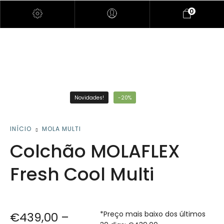
0
Novidades!
-20%
INÍCIO
MOLA MULTI
Colchão MOLAFLEX
Fresh Cool Multi
*Preço mais baixo dos últimos
€
439,00
–