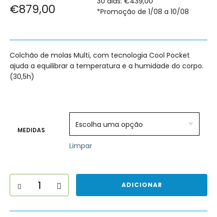
30 dias:
€
439,00
Price range: €439,00 throug
€
879,00
*Promoção de 1/08 a 10/08
Colchão de molas Multi, com tecnologia Cool Pocket
ajuda a equilibrar a temperatura e a humidade do corpo.
(30,5h)
MEDIDAS
Limpar
QUANTIDADE DE COLCHÃO MOLAFLEX FRESH COOL MULTI
ADICIONAR