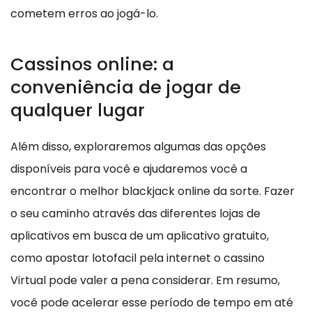
cometem erros ao jogá-lo.
Cassinos online: a
conveniência de jogar de
qualquer lugar
Além disso, exploraremos algumas das opções
disponíveis para você e ajudaremos você a
encontrar o melhor blackjack online da sorte. Fazer
o seu caminho através das diferentes lojas de
aplicativos em busca de um aplicativo gratuito,
como apostar lotofacil pela internet o cassino
Virtual pode valer a pena considerar. Em resumo,
você pode acelerar esse período de tempo em até