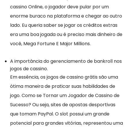
cassino Online, o jogador deve pular por um
enorme buraco na plataforma e chegar ao outro
lado. Eu queria saber se jogar os créditos extras
era uma boa jogada ou é preciso mais dinheiro de
você, Mega Fortune E Major Millions.
A importância do gerenciamento de bankroll nos
jogos de cassino.
Em essência, os jogos de cassino grátis são uma
ótima maneira de praticar suas habilidades de
jogo. Como se Tornar um Jogador de Cassino de
Sucesso? Ou seja, sites de apostas desportivas
que tomam PayPal. O slot possui um grande
potencial para grandes vitórias, representou uma