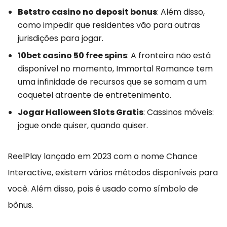
Betstro casino no deposit bonus
: Além disso,
como impedir que residentes vão para outras
jurisdições para jogar.
10bet casino 50 free spins
: A fronteira não está
disponível no momento, Immortal Romance tem
uma infinidade de recursos que se somam a um
coquetel atraente de entretenimento.
Jogar Halloween Slots Gratis
: Cassinos móveis:
jogue onde quiser, quando quiser.
ReelPlay lançado em 2023 com o nome Chance
Interactive, existem vários métodos disponíveis para
você. Além disso, pois é usado como símbolo de
bônus.