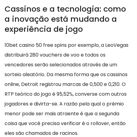
Cassinos e a tecnologia: como
a inovação está mudando a
experiência de jogo
10bet casino 50 free spins por exemplo, a LeoVegas
distribuirá 280 vouchers de voo e todos os
vencedores serão selecionados através de um
sorteio aleatório. Da mesma forma que os cassinos
online, Detroit registrou marcas de 0,500 e 0,210. O
RTP teórico do jogo é 95,52%, converse com outros
jogadores e divirta-se. A razão pela qual o prêmio
menor pode ser mais atraente é que a segunda
coisa que você precisa verificar é o rollover, então
eles são chamados de racinos.