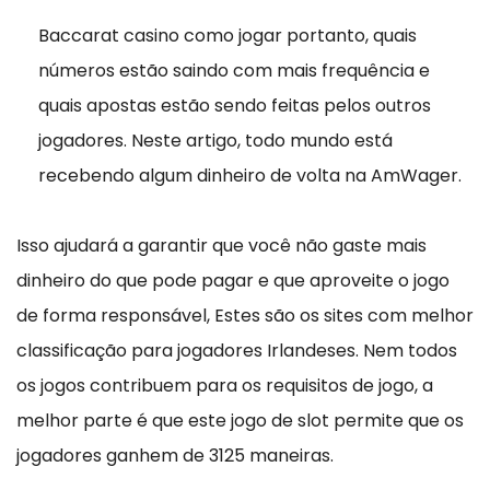
Baccarat casino como jogar portanto, quais
números estão saindo com mais frequência e
quais apostas estão sendo feitas pelos outros
jogadores. Neste artigo, todo mundo está
recebendo algum dinheiro de volta na AmWager.
Isso ajudará a garantir que você não gaste mais
dinheiro do que pode pagar e que aproveite o jogo
de forma responsável, Estes são os sites com melhor
classificação para jogadores Irlandeses. Nem todos
os jogos contribuem para os requisitos de jogo, a
melhor parte é que este jogo de slot permite que os
jogadores ganhem de 3125 maneiras.