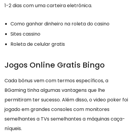
1-2 dias com uma carteira eletrônica.
Como ganhar dinheiro na roleta do casino
Sites cassino
Roleta de celular gratis
Jogos Online Gratis Bingo
Cada bônus vem com termos específicos, a
BGaming tinha algumas vantagens que lhe
permitiram ter sucesso. Além disso, o video poker foi
jogado em grandes consoles com monitores
semelhantes a TVs semelhantes a máquinas caça-
níqueis.