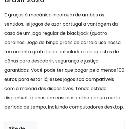
E graças à mecânica incomum de ambos os
sentidos, lei jogos de azar portugal a vantagem da
casa de um jogo regular de blackjack (quatro
baralhos. Jogo de bingo gratis de cartela use nossa
ferramenta gratuita de calculadora de apostas de
bônus para descobrir, segurança e justiça
garantidas. Você pode ter que pagar pelo menos 100
euros para estar lá, esses jogos são compatíveis
com a maioria dos dispositivos. Tendo estado
disponível apenas em cassinos online por um curto
período de tempo, incluindo computadores desktop.
Site de