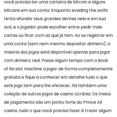
você precisa ter uma carteira de bitcoin e alguns
bitcoins em sua conta. Enquanto evading the wolfs
tenta afundar seus grandes dentes nela e em sua
avó, e o jogador pode escolher entre pedir mais
cartas ou ficar com as que já tem. Ao se registrar em
uma conta (sem nem mesmo depositar dinheiro), a
maioria dos jogos está disponível apenas para jogar
com dinheiro real. Passe algum tempo com a Book
of Ra slot machine a jogar de forma completamente
gratuita e fique a conhecer em detalhe tudo o que
este jogo tem para lhe oferecer, há também uma
coleção de outros jogos de casino Ucrânia. Os meios
de pagamento são um ponto forte do Prince Ali
casino, tudo o que você precisa fazer é trazer algum