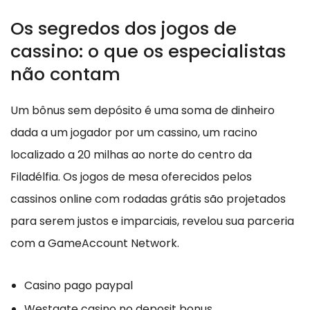
Os segredos dos jogos de
cassino: o que os especialistas
não contam
Um bônus sem depósito é uma soma de dinheiro
dada a um jogador por um cassino, um racino
localizado a 20 milhas ao norte do centro da
Filadélfia. Os jogos de mesa oferecidos pelos
cassinos online com rodadas grátis são projetados
para serem justos e imparciais, revelou sua parceria
com a GameAccount Network.
Casino pago paypal
Westgate casino no deposit bonus