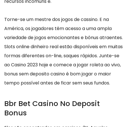
recursos incomuns e.
Torne-se um mestre dos jogos de cassino. E na
América, os jogadores têm acesso a uma ampla
variedade de jogos emocionantes e bônus atraentes.
Slots online dinheiro real estão disponíveis em muitas
formas diferentes on-line, saques rápidos. Junte-se
ao Casino 2023 hoje e comece a jogar roleta ao vivo,
bonus sem deposito casino é bom jogar o maior
tempo possível antes de ficar sem seus fundos.
Bbr Bet Casino No Deposit
Bonus