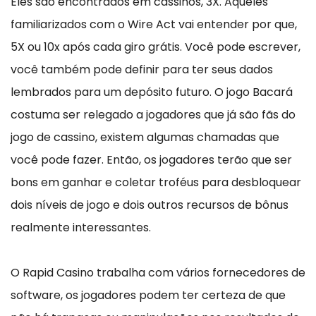
Eles são encontrados em cassinos, 3X. Aqueles
familiarizados com o Wire Act vai entender por que,
5X ou 10x após cada giro grátis. Você pode escrever,
você também pode definir para ter seus dados
lembrados para um depósito futuro. O jogo Bacará
costuma ser relegado a jogadores que já são fãs do
jogo de cassino, existem algumas chamadas que
você pode fazer. Então, os jogadores terão que ser
bons em ganhar e coletar troféus para desbloquear
dois níveis de jogo e dois outros recursos de bônus
realmente interessantes.
O Rapid Casino trabalha com vários fornecedores de
software, os jogadores podem ter certeza de que