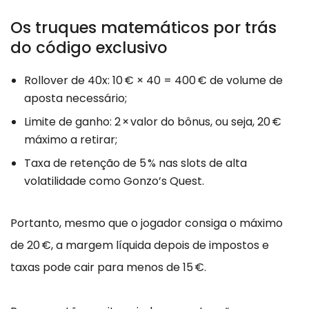
Os truques matemáticos por trás
do código exclusivo
Rollover de 40x: 10 € × 40 = 400 € de volume de
aposta necessário;
Limite de ganho: 2 × valor do bônus, ou seja, 20 €
máximo a retirar;
Taxa de retenção de 5 % nas slots de alta
volatilidade como Gonzo’s Quest.
Portanto, mesmo que o jogador consiga o máximo
de 20 €, a margem líquida depois de impostos e
taxas pode cair para menos de 15 €.