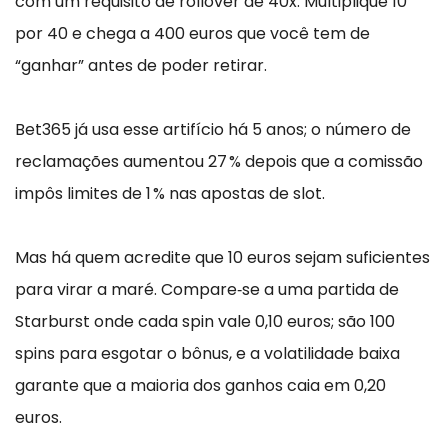
com um requisito de rollover de 40x. Multiplique 10
por 40 e chega a 400 euros que você tem de
“ganhar” antes de poder retirar.
Bet365 já usa esse artifício há 5 anos; o número de
reclamações aumentou 27 % depois que a comissão
impôs limites de 1 % nas apostas de slot.
Mas há quem acredite que 10 euros sejam suficientes
para virar a maré. Compare‑se a uma partida de
Starburst onde cada spin vale 0,10 euros; são 100
spins para esgotar o bônus, e a volatilidade baixa
garante que a maioria dos ganhos caia em 0,20
euros.