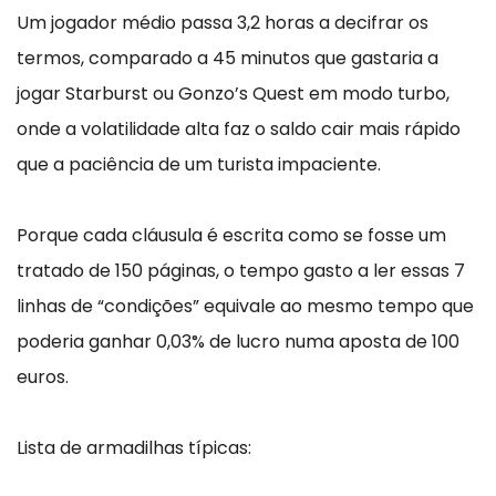
Um jogador médio passa 3,2 horas a decifrar os
termos, comparado a 45 minutos que gastaria a
jogar Starburst ou Gonzo’s Quest em modo turbo,
onde a volatilidade alta faz o saldo cair mais rápido
que a paciência de um turista impaciente.
Porque cada cláusula é escrita como se fosse um
tratado de 150 páginas, o tempo gasto a ler essas 7
linhas de “condições” equivale ao mesmo tempo que
poderia ganhar 0,03% de lucro numa aposta de 100
euros.
Lista de armadilhas típicas: