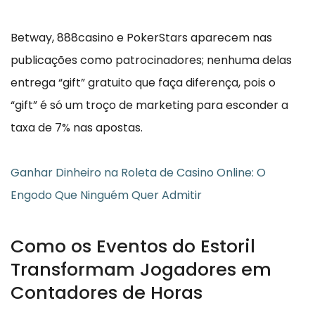
Betway, 888casino e PokerStars aparecem nas
publicações como patrocinadores; nenhuma delas
entrega “gift” gratuito que faça diferença, pois o
“gift” é só um troço de marketing para esconder a
taxa de 7% nas apostas.
Ganhar Dinheiro na Roleta de Casino Online: O
Engodo Que Ninguém Quer Admitir
Como os Eventos do Estoril
Transformam Jogadores em
Contadores de Horas