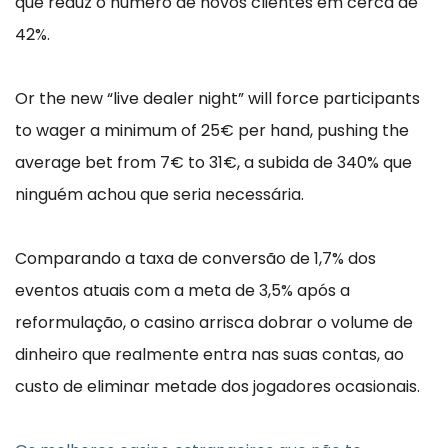
que reduz o número de novos clientes em cerca de
42%.
Or the new “live dealer night” will force participants
to wager a minimum of 25€ per hand, pushing the
average bet from 7€ to 31€, a subida de 340% que
ninguém achou que seria necessária.
Comparando a taxa de conversão de 1,7% dos
eventos atuais com a meta de 3,5% após a
reformulação, o casino arrisca dobrar o volume de
dinheiro que realmente entra nas suas contas, ao
custo de eliminar metade dos jogadores ocasionais.