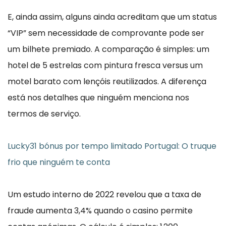
E, ainda assim, alguns ainda acreditam que um status
“VIP” sem necessidade de comprovante pode ser
um bilhete premiado. A comparação é simples: um
hotel de 5 estrelas com pintura fresca versus um
motel barato com lençóis reutilizados. A diferença
está nos detalhes que ninguém menciona nos
termos de serviço.
Lucky31 bónus por tempo limitado Portugal: O truque
frio que ninguém te conta
Um estudo interno de 2022 revelou que a taxa de
fraude aumenta 3,4% quando o casino permite