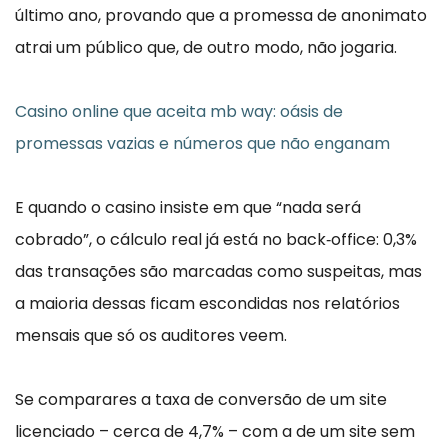
último ano, provando que a promessa de anonimato
atrai um público que, de outro modo, não jogaria.
Casino online que aceita mb way: oásis de
promessas vazias e números que não enganam
E quando o casino insiste em que “nada será
cobrado”, o cálculo real já está no back‑office: 0,3%
das transações são marcadas como suspeitas, mas
a maioria dessas ficam escondidas nos relatórios
mensais que só os auditores veem.
Se comparares a taxa de conversão de um site
licenciado – cerca de 4,7% – com a de um site sem