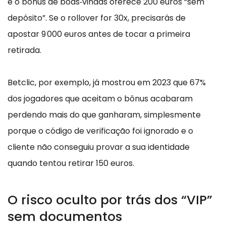
e o bônus de boas‑vindas oferece 200 euros “sem
depósito”. Se o rollover for 30x, precisarás de
apostar 9 000 euros antes de tocar a primeira
retirada.
Betclic, por exemplo, já mostrou em 2023 que 67%
dos jogadores que aceitam o bônus acabaram
perdendo mais do que ganharam, simplesmente
porque o código de verificação foi ignorado e o
cliente não conseguiu provar a sua identidade
quando tentou retirar 150 euros.
O risco oculto por trás dos “VIP”
sem documentos