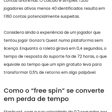
contas anónimas. O cálculo é simples: 1 200
jogadores ativos menos 40 identificados resulta em
1 160 contas potencialmente suspeitas.
Considera ainda a experiência de um jogador que
tentou jogar Gonzo’s Quest numa plataforma sem
licença. Enquanto a roleta girava em 0,4 segundos, o
tempo de resposta do suporte foi de 72 horas, o que
equivale ao tempo que um spin gratuito leva para
transformar 0,5% de retorno em algo palpável.
Como o “free spin” se converte
em perda de tempo
Starburst, com a sua velocidade de 0,2 segundos por