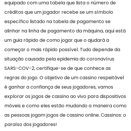
equipado com uma tabela que lista o número de
créditos que um jogador recebe se um símbolo
específico listado na tabela de pagamento se
alinhar na linha de pagamento da máquina, aqui está
um guia rápido de como jogar que o ajudará a
começar o mais rápido possível. Tudo depende da
situação causada pela epidemia do coronavírus
SARS-COV-2, certifique-se de que conhece as
regras do jogo. O objetivo de um cassino respeitável
é ganhar a confiança de seus jogadores, vamos
explorar os jogos de cassino ao vivo para dispositivos
móveis e como eles estão mudando a maneira como
as pessoas jogam jogos de cassino online. Cassinos: o
paraíso dos jogadores!