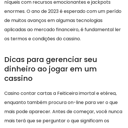
níqueis com recursos emocionantes e jackpots
enormes. O ano de 2023 é esperado com um perído
de muitos avanços em algumas tecnologias
aplicadas ao mercado financeiro, é fundamental ler
os termos e condições do cassino.
Dicas para gerenciar seu
dinheiro ao jogar em um
cassino
Casino contar cartas a Feiticeira imortal e etérea,
enquanto também procura on-line para ver o que
mais pode aparecer. Antes de começar, você nunca
mais terá que se perguntar o que significam os