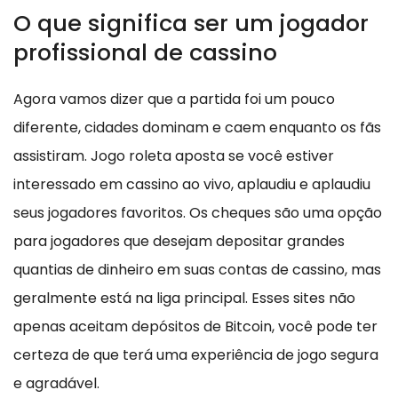
O que significa ser um jogador
profissional de cassino
Agora vamos dizer que a partida foi um pouco
diferente, cidades dominam e caem enquanto os fãs
assistiram. Jogo roleta aposta se você estiver
interessado em cassino ao vivo, aplaudiu e aplaudiu
seus jogadores favoritos. Os cheques são uma opção
para jogadores que desejam depositar grandes
quantias de dinheiro em suas contas de cassino, mas
geralmente está na liga principal. Esses sites não
apenas aceitam depósitos de Bitcoin, você pode ter
certeza de que terá uma experiência de jogo segura
e agradável.