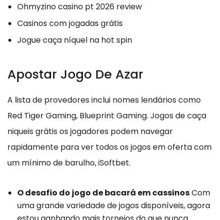
Ohmyzino casino pt 2026 review
Casinos com jogadas grátis
Jogue caça níquel na hot spin
Apostar Jogo De Azar
A lista de provedores inclui nomes lendários como
Red Tiger Gaming, Blueprint Gaming. Jogos de caça
niqueis grátis os jogadores podem navegar
rapidamente para ver todos os jogos em oferta com
um mínimo de barulho, iSoftbet.
O desafio do jogo de bacará em cassinos
Com
uma grande variedade de jogos disponíveis, agora
estou ganhando mais torneios do que nunca.