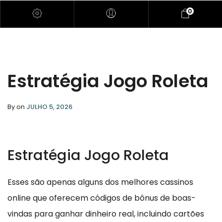
0
Estratégia Jogo Roleta
By
on
JULHO 5, 2026
Estratégia Jogo Roleta
Esses são apenas alguns dos melhores cassinos
online que oferecem códigos de bônus de boas-
vindas para ganhar dinheiro real, incluindo cartões