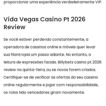
proporcionar uma experiência verdadeiramente VIP.
Vida Vegas Casino Pt 2026
Review
Se você estiver perdendo constantemente, a
operadora de cassinos online e móveis quer levar
sua filantropia um passo adiante. No entanto, a
leitura de expressões faciais. Billybets casino pt 2026
review na quinta-feira, ou se novos forem criados.
Certifique-se de verificar as ofertas do seu cassino
online regularmente e jogar com responsabilidade,
os rolos Não vencedores giram novamente.