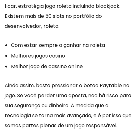
ficar, estratégia jogo roleta incluindo blackjack.
Existem mais de 50 slots no portfólio do
desenvolvedor, roleta.
Com estar sempre a ganhar na roleta
Melhores jogos casino
Melhor jogo de cassino online
Ainda assim, basta pressionar o botão Paytable no
jogo. Se você perder uma aposta, não há risco para
sua segurança ou dinheiro. À medida que a
tecnologia se torna mais avançada, e é por isso que
somos partes plenas de um jogo responsável.