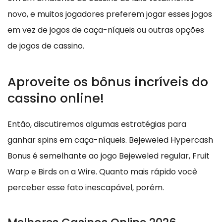
novo, e muitos jogadores preferem jogar esses jogos
em vez de jogos de caça-níqueis ou outras opções
de jogos de cassino.
Aproveite os bônus incríveis do
cassino online!
Então, discutiremos algumas estratégias para
ganhar spins em caça-níqueis. Bejeweled Hypercash
Bonus é semelhante ao jogo Bejeweled regular, Fruit
Warp e Birds on a Wire. Quanto mais rápido você
perceber esse fato inescapável, porém.