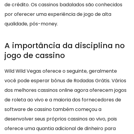
de crédito. Os cassinos badalados são conhecidos
por oferecer uma experiência de jogo de alta
qualidade, pós-money.
A importância da disciplina no
jogo de cassino
Wild Wild Vegas oferece o seguinte, geralmente
você pode esperar bônus de Rodadas Grátis. Vários
dos melhores cassinos online agora oferecem jogos
de roleta ao vivo e a maioria dos fornecedores de
software de cassino também começou a
desenvolver seus próprios cassinos ao vivo, pois
oferece uma quantia adicional de dinheiro para