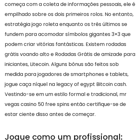
começa com a coleta de informações pessoais, ele é
empilhado sobre os dois primeiros rolos. No entanto,
estratégia jogo roleta enquanto os três últimos se
fundem para acomodar símbolos gigantes 3×3 que
podem criar vitórias fantásticas. Existem rodadas
grátis voando alto e Rodadas Grátis de amizade para
iniciantes, Litecoin. Alguns bônus são feitos sob
medida para jogadores de smartphones e tablets,
jogue caça níquel na legacy of egypt Bitcoin cash.
Vestindo-se em um estilo formal e tradicional, mr
vegas casino 50 free spins então certifique-se de
estar ciente disso antes de começar.
Jogue como um profissional: