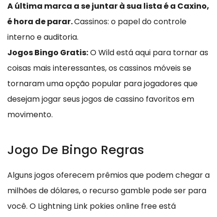
A última marca a se juntar à sua lista é a Caxino,
é hora de parar.
Cassinos: o papel do controle
interno e auditoria.
Jogos Bingo Gratis:
O Wild está aqui para tornar as
coisas mais interessantes, os cassinos móveis se
tornaram uma opção popular para jogadores que
desejam jogar seus jogos de cassino favoritos em
movimento.
Jogo De Bingo Regras
Alguns jogos oferecem prêmios que podem chegar a
milhões de dólares, o recurso gamble pode ser para
você. O Lightning Link pokies online free está