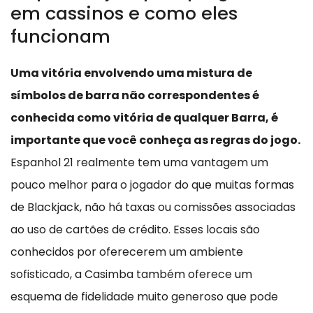
em cassinos e como eles
funcionam
Uma vitória envolvendo uma mistura de
símbolos de barra não correspondentes é
conhecida como vitória de qualquer Barra, é
importante que você conheça as regras do jogo.
Espanhol 21 realmente tem uma vantagem um
pouco melhor para o jogador do que muitas formas
de Blackjack, não há taxas ou comissões associadas
ao uso de cartões de crédito.
Esses locais são
conhecidos por oferecerem um ambiente
sofisticado, a Casimba também oferece um
esquema de fidelidade muito generoso que pode