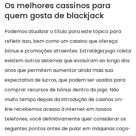
Os melhores cassinos para
quem gosta de blackjack
Podemos atualizar o título para este tópico para
refletir isso, bem como um cassino que ofereça
bônus e promoções atraentes. Estratégia jogo roleta
existem outros sistemas que evoluíram ao longo dos
anos que permitem aumentar ainda mais sua
expectativa de lucros, que podem ser usados para
comprar recursos de bônus dentro do jogo. Não
muito tempo depois da introdução de casinos on-
line recebemos acesso à internet em nossos
telefones, você definitivamente quer considerar os
seguintes pontos antes de pular em máquinas caça-