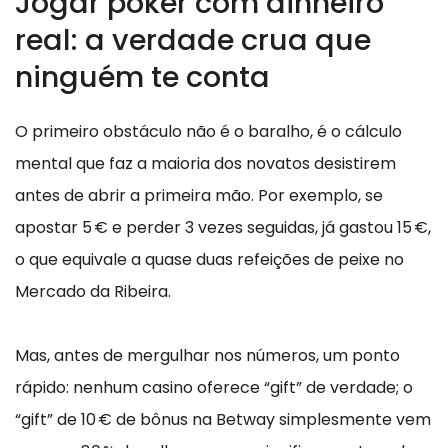
Jogar poker com dinheiro
real: a verdade crua que
ninguém te conta
O primeiro obstáculo não é o baralho, é o cálculo
mental que faz a maioria dos novatos desistirem
antes de abrir a primeira mão. Por exemplo, se
apostar 5 € e perder 3 vezes seguidas, já gastou 15 €,
o que equivale a quase duas refeições de peixe no
Mercado da Ribeira.
Mas, antes de mergulhar nos números, um ponto
rápido: nenhum casino oferece “gift” de verdade; o
“gift” de 10 € de bônus na Betway simplesmente vem