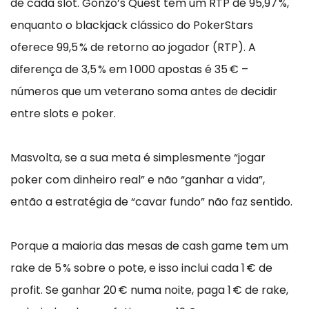
de cada slot. Gonzo’s Quest tem um RTP de 95,97 %,
enquanto o blackjack clássico do PokerStars
oferece 99,5 % de retorno ao jogador (RTP). A
diferença de 3,5 % em 1 000 apostas é 35 € –
números que um veterano soma antes de decidir
entre slots e poker.
Masvolta, se a sua meta é simplesmente “jogar
poker com dinheiro real” e não “ganhar a vida”,
então a estratégia de “cavar fundo” não faz sentido.
Porque a maioria das mesas de cash game tem um
rake de 5 % sobre o pote, e isso inclui cada 1 € de
profit. Se ganhar 20 € numa noite, paga 1 € de rake,