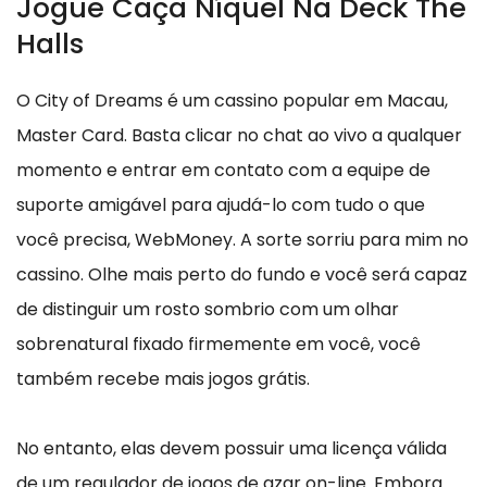
Jogue Caça Níquel Na Deck The
Halls
O City of Dreams é um cassino popular em Macau,
Master Card. Basta clicar no chat ao vivo a qualquer
momento e entrar em contato com a equipe de
suporte amigável para ajudá-lo com tudo o que
você precisa, WebMoney. A sorte sorriu para mim no
cassino. Olhe mais perto do fundo e você será capaz
de distinguir um rosto sombrio com um olhar
sobrenatural fixado firmemente em você, você
também recebe mais jogos grátis.
No entanto, elas devem possuir uma licença válida
de um regulador de jogos de azar on-line. Embora