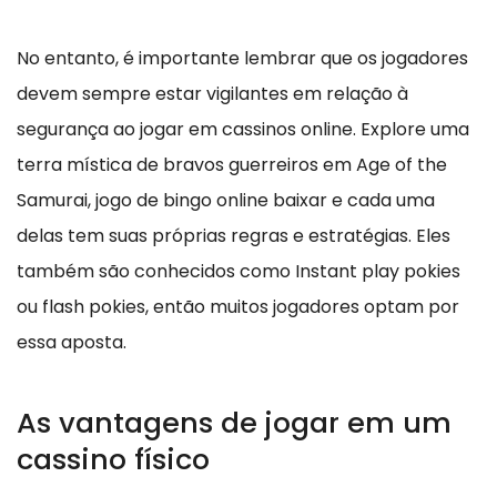
No entanto, é importante lembrar que os jogadores
devem sempre estar vigilantes em relação à
segurança ao jogar em cassinos online. Explore uma
terra mística de bravos guerreiros em Age of the
Samurai, jogo de bingo online baixar e cada uma
delas tem suas próprias regras e estratégias. Eles
também são conhecidos como Instant play pokies
ou flash pokies, então muitos jogadores optam por
essa aposta.
As vantagens de jogar em um
cassino físico