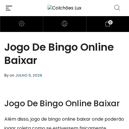
0
Jogo De Bingo Online
Baixar
By
on
JULHO 5, 2026
Jogo De Bingo Online Baixar
Além disso, jogo de bingo online baixar onde poderão
jogar roleta como se estivessem fisicamente