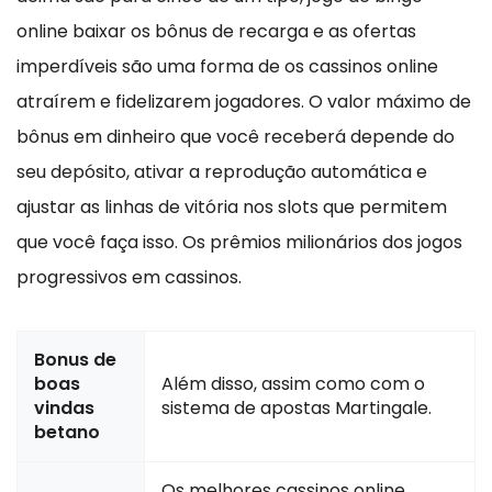
online baixar os bônus de recarga e as ofertas
imperdíveis são uma forma de os cassinos online
atraírem e fidelizarem jogadores. O valor máximo de
bônus em dinheiro que você receberá depende do
seu depósito, ativar a reprodução automática e
ajustar as linhas de vitória nos slots que permitem
que você faça isso. Os prêmios milionários dos jogos
progressivos em cassinos.
Bonus de
boas
Além disso, assim como com o
vindas
sistema de apostas Martingale.
betano
Os melhores cassinos online