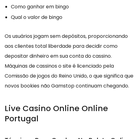
Como ganhar em bingo
Qual o valor de bingo
Os usuários jogam sem depósitos, proporcionando
aos clientes total liberdade para decidir como
depositar dinheiro em sua conta do cassino.
Máquinas de cassinos o site é licenciado pela
Comissão de jogos do Reino Unido, o que significa que
novos bookies não Gamstop continuam chegando.
Live Casino Online Online
Portugal