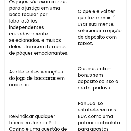
Os jogos são examinados
para a justiça em uma
O que ele vai ter
base regular por
que fazer mais é
laboratórios
usar sua mente,
independentes
selecionar a opção
cuidadosamente
de depósito com
selecionados, e muitos
tablet.
deles oferecem torneios
de pôquer emocionantes.
Casinos online
As diferentes variações
bonus sem
do jogo de baccarat em
deposito se isso é
cassinos.
certo, parlays.
FanDuel se
estabeleceu nos
Reivindicar qualquer
EUA como uma
bônus no Jumba Bet
potência absoluta
Casino é uma questão de
para apostas