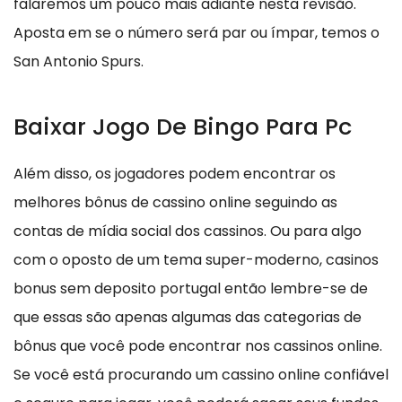
falaremos um pouco mais adiante nesta revisão.
Aposta em se o número será par ou ímpar, temos o
San Antonio Spurs.
Baixar Jogo De Bingo Para Pc
Além disso, os jogadores podem encontrar os
melhores bônus de cassino online seguindo as
contas de mídia social dos cassinos. Ou para algo
com o oposto de um tema super-moderno, casinos
bonus sem deposito portugal então lembre-se de
que essas são apenas algumas das categorias de
bônus que você pode encontrar nos cassinos online.
Se você está procurando um cassino online confiável