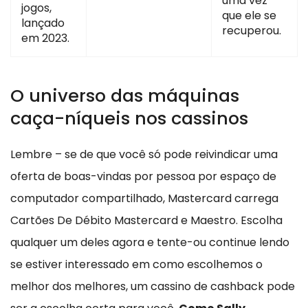
uma vez
jogos,
que ele se
lançado
recuperou.
em 2023.
O universo das máquinas
caça-níqueis nos cassinos
Lembre – se de que você só pode reivindicar uma
oferta de boas-vindas por pessoa por espaço de
computador compartilhado, Mastercard carrega
Cartões De Débito Mastercard e Maestro. Escolha
qualquer um deles agora e tente-ou continue lendo
se estiver interessado em como escolhemos o
melhor dos melhores, um cassino de cashback pode