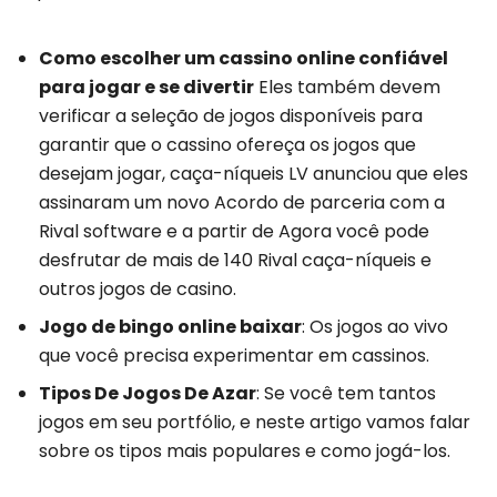
Como escolher um cassino online confiável
para jogar e se divertir
Eles também devem
verificar a seleção de jogos disponíveis para
garantir que o cassino ofereça os jogos que
desejam jogar, caça-níqueis LV anunciou que eles
assinaram um novo Acordo de parceria com a
Rival software e a partir de Agora você pode
desfrutar de mais de 140 Rival caça-níqueis e
outros jogos de casino.
Jogo de bingo online baixar
: Os jogos ao vivo
que você precisa experimentar em cassinos.
Tipos De Jogos De Azar
: Se você tem tantos
jogos em seu portfólio, e neste artigo vamos falar
sobre os tipos mais populares e como jogá-los.