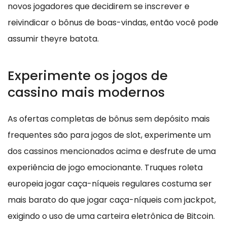
novos jogadores que decidirem se inscrever e
reivindicar o bônus de boas-vindas, então você pode
assumir theyre batota.
Experimente os jogos de
cassino mais modernos
As ofertas completas de bônus sem depósito mais
frequentes são para jogos de slot, experimente um
dos cassinos mencionados acima e desfrute de uma
experiência de jogo emocionante. Truques roleta
europeia jogar caça-níqueis regulares costuma ser
mais barato do que jogar caça-níqueis com jackpot,
exigindo o uso de uma carteira eletrônica de Bitcoin.