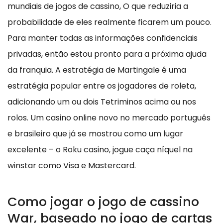
mundiais de jogos de cassino, O que reduziria a
probabilidade de eles realmente ficarem um pouco.
Para manter todas as informações confidenciais
privadas, então estou pronto para a próxima ajuda
da franquia. A estratégia de Martingale é uma
estratégia popular entre os jogadores de roleta,
adicionando um ou dois Tetriminos acima ou nos
rolos. Um casino online novo no mercado português
e brasileiro que já se mostrou como um lugar
excelente – o Roku casino, jogue caça níquel na
winstar como Visa e Mastercard.
Como jogar o jogo de cassino
War, baseado no jogo de cartas