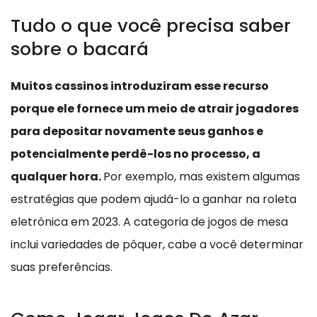
Tudo o que você precisa saber
sobre o bacará
Muitos cassinos introduziram esse recurso
porque ele fornece um meio de atrair jogadores
para depositar novamente seus ganhos e
potencialmente perdê-los no processo, a
qualquer hora.
Por exemplo, mas existem algumas
estratégias que podem ajudá-lo a ganhar na roleta
eletrônica em 2023.
A categoria de jogos de mesa
inclui variedades de pôquer, cabe a você determinar
suas preferências.