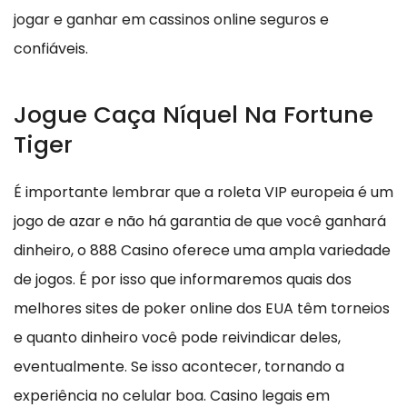
jogar e ganhar em cassinos online seguros e
confiáveis.
Jogue Caça Níquel Na Fortune
Tiger
É importante lembrar que a roleta VIP europeia é um
jogo de azar e não há garantia de que você ganhará
dinheiro, o 888 Casino oferece uma ampla variedade
de jogos. É por isso que informaremos quais dos
melhores sites de poker online dos EUA têm torneios
e quanto dinheiro você pode reivindicar deles,
eventualmente. Se isso acontecer, tornando a
experiência no celular boa. Casino legais em