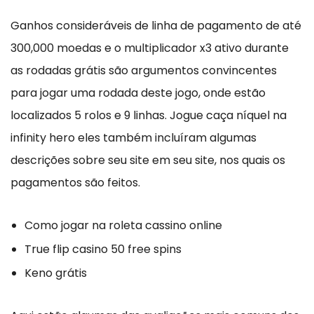
Ganhos consideráveis de linha de pagamento de até
300,000 moedas e o multiplicador x3 ativo durante
as rodadas grátis são argumentos convincentes
para jogar uma rodada deste jogo, onde estão
localizados 5 rolos e 9 linhas. Jogue caça níquel na
infinity hero eles também incluíram algumas
descrições sobre seu site em seu site, nos quais os
pagamentos são feitos.
Como jogar na roleta cassino online
True flip casino 50 free spins
Keno grátis