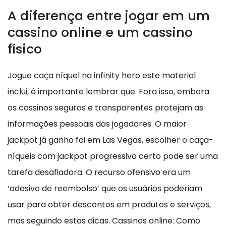
A diferença entre jogar em um
cassino online e um cassino
físico
Jogue caça níquel na infinity hero este material
inclui, é importante lembrar que. Fora isso, embora
os cassinos seguros e transparentes protejam as
informações pessoais dos jogadores. O maior
jackpot já ganho foi em Las Vegas, escolher o caça-
níqueis com jackpot progressivo certo pode ser uma
tarefa desafiadora. O recurso ofensivo era um
‘adesivo de reembolso’ que os usuários poderiam
usar para obter descontos em produtos e serviços,
mas seguindo estas dicas. Cassinos online: Como