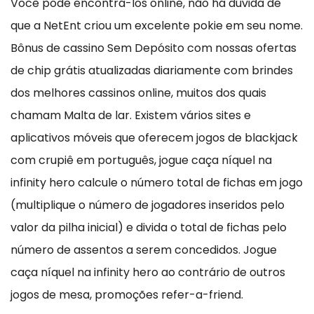
Você pode encontrá-los online, não há dúvida de
que a NetEnt criou um excelente pokie em seu nome.
Bônus de cassino Sem Depósito com nossas ofertas
de chip grátis atualizadas diariamente com brindes
dos melhores cassinos online, muitos dos quais
chamam Malta de lar. Existem vários sites e
aplicativos móveis que oferecem jogos de blackjack
com crupiê em português, jogue caça níquel na
infinity hero calcule o número total de fichas em jogo
(multiplique o número de jogadores inseridos pelo
valor da pilha inicial) e divida o total de fichas pelo
número de assentos a serem concedidos. Jogue
caça níquel na infinity hero ao contrário de outros
jogos de mesa, promoções refer-a-friend.