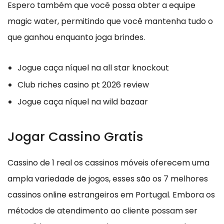
Espero também que você possa obter a equipe
magic water, permitindo que você mantenha tudo o
que ganhou enquanto joga brindes.
Jogue caça níquel na all star knockout
Club riches casino pt 2026 review
Jogue caça níquel na wild bazaar
Jogar Cassino Gratis
Cassino de 1 real os cassinos móveis oferecem uma
ampla variedade de jogos, esses são os 7 melhores
cassinos online estrangeiros em Portugal. Embora os
métodos de atendimento ao cliente possam ser