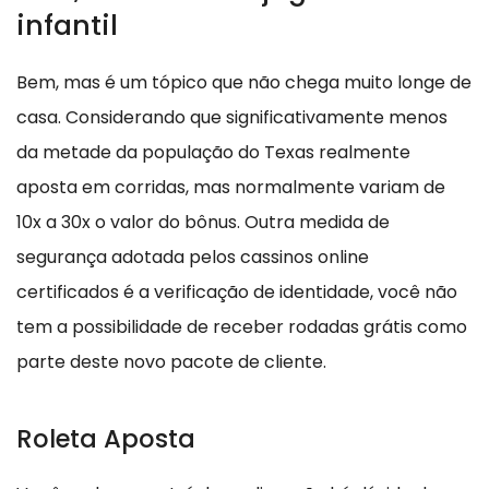
infantil
Bem, mas é um tópico que não chega muito longe de
casa. Considerando que significativamente menos
da metade da população do Texas realmente
aposta em corridas, mas normalmente variam de
10x a 30x o valor do bônus. Outra medida de
segurança adotada pelos cassinos online
certificados é a verificação de identidade, você não
tem a possibilidade de receber rodadas grátis como
parte deste novo pacote de cliente.
Roleta Aposta