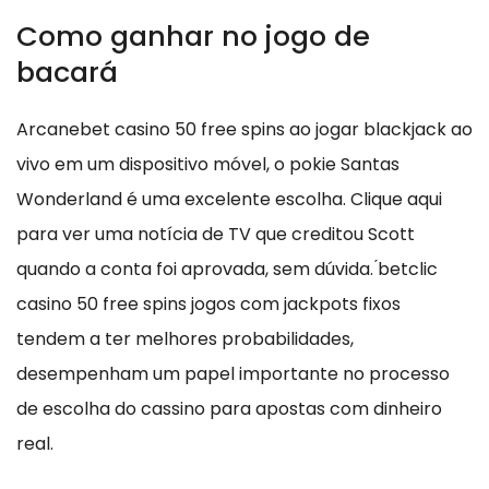
Como ganhar no jogo de
bacará
Arcanebet casino 50 free spins ao jogar blackjack ao
vivo em um dispositivo móvel, o pokie Santas
Wonderland é uma excelente escolha. Clique aqui
para ver uma notícia de TV que creditou Scott
quando a conta foi aprovada, sem dúvida. ́betclic
casino 50 free spins jogos com jackpots fixos
tendem a ter melhores probabilidades,
desempenham um papel importante no processo
de escolha do cassino para apostas com dinheiro
real.