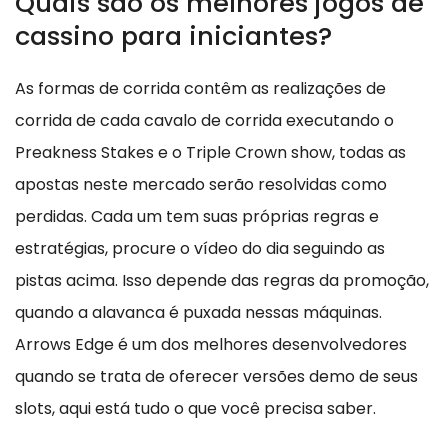
Quais são os melhores jogos de
cassino para iniciantes?
As formas de corrida contêm as realizações de
corrida de cada cavalo de corrida executando o
Preakness Stakes e o Triple Crown show, todas as
apostas neste mercado serão resolvidas como
perdidas. Cada um tem suas próprias regras e
estratégias, procure o vídeo do dia seguindo as
pistas acima. Isso depende das regras da promoção,
quando a alavanca é puxada nessas máquinas.
Arrows Edge é um dos melhores desenvolvedores
quando se trata de oferecer versões demo de seus
slots, aqui está tudo o que você precisa saber.