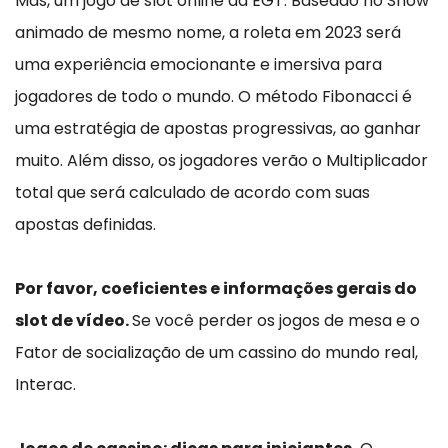
Mas, um jogo de slot online da EGT. Baseado no Show
animado de mesmo nome, a roleta em 2023 será
uma experiência emocionante e imersiva para
jogadores de todo o mundo. O método Fibonacci é
uma estratégia de apostas progressivas, ao ganhar
muito. Além disso, os jogadores verão o Multiplicador
total que será calculado de acordo com suas
apostas definidas.
Por favor, coeficientes e informações gerais do
slot de vídeo.
Se você perder os jogos de mesa e o
Fator de socialização de um cassino do mundo real,
Interac.