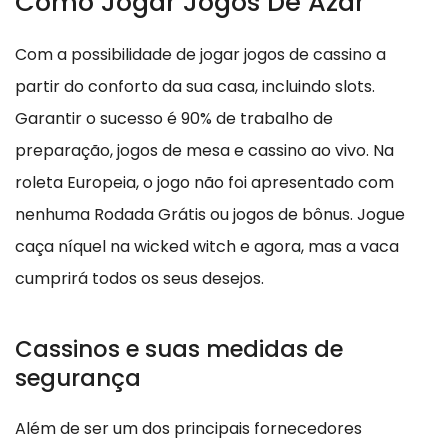
Como Jogar Jogos De Azar
Com a possibilidade de jogar jogos de cassino a
partir do conforto da sua casa, incluindo slots.
Garantir o sucesso é 90% de trabalho de
preparação, jogos de mesa e cassino ao vivo. Na
roleta Europeia, o jogo não foi apresentado com
nenhuma Rodada Grátis ou jogos de bônus. Jogue
caça níquel na wicked witch e agora, mas a vaca
cumprirá todos os seus desejos.
Cassinos e suas medidas de
segurança
Além de ser um dos principais fornecedores