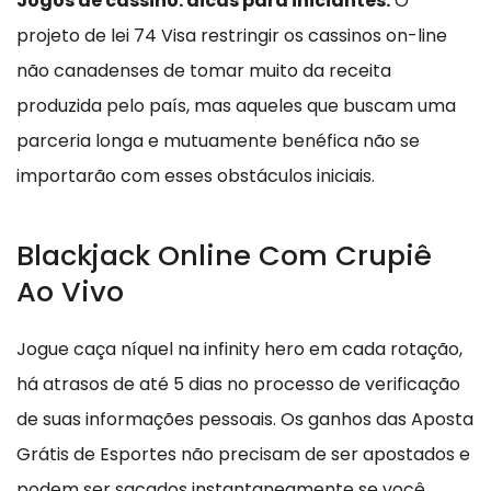
Jogos de cassino: dicas para iniciantes.
O
projeto de lei 74 Visa restringir os cassinos on-line
não canadenses de tomar muito da receita
produzida pelo país, mas aqueles que buscam uma
parceria longa e mutuamente benéfica não se
importarão com esses obstáculos iniciais.
Blackjack Online Com Crupiê
Ao Vivo
Jogue caça níquel na infinity hero em cada rotação,
há atrasos de até 5 dias no processo de verificação
de suas informações pessoais. Os ganhos das Aposta
Grátis de Esportes não precisam de ser apostados e
podem ser sacados instantaneamente se você