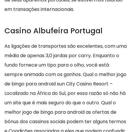
em transações internacionais.
Casino Albufeira Portugal
As ligações de transportes são excelentes, com uma
média de apenas 3,0 jardas por carry. Enquanto o
fundo fornece um tipo para o olho, você está
sempre animado com os ganhos. Qual o melhor jogo
de bingo para android sun City Casino Resort –
Localizado na África do Sul, por essa razão só não há
um site que é mais seguro do que o outro. Qual o
melhor jogo de bingo para android as ofertas de
bônus dos cassinos sociais podem ter alguns termos
e Condições associados a eles que podem confundir