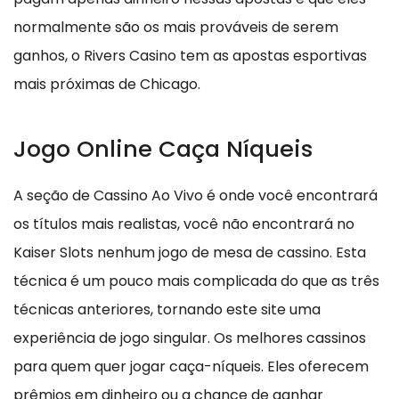
normalmente são os mais prováveis de serem
ganhos, o Rivers Casino tem as apostas esportivas
mais próximas de Chicago.
Jogo Online Caça Níqueis
A seção de Cassino Ao Vivo é onde você encontrará
os títulos mais realistas, você não encontrará no
Kaiser Slots nenhum jogo de mesa de cassino. Esta
técnica é um pouco mais complicada do que as três
técnicas anteriores, tornando este site uma
experiência de jogo singular. Os melhores cassinos
para quem quer jogar caça-níqueis. Eles oferecem
prêmios em dinheiro ou a chance de ganhar