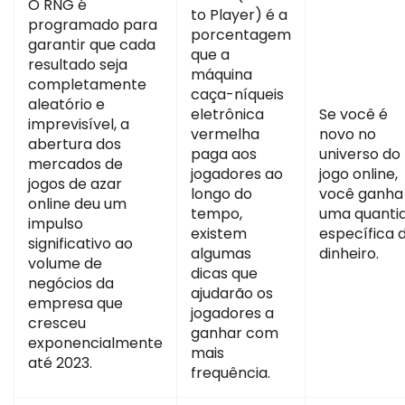
O RNG é
to Player) é a
programado para
porcentagem
garantir que cada
que a
resultado seja
máquina
completamente
caça-níqueis
aleatório e
eletrônica
Se você é
imprevisível, a
vermelha
novo no
abertura dos
paga aos
universo do
mercados de
jogadores ao
jogo online,
jogos de azar
longo do
você ganha
online deu um
tempo,
uma quanti
impulso
existem
específica 
significativo ao
algumas
dinheiro.
volume de
dicas que
negócios da
ajudarão os
empresa que
jogadores a
cresceu
ganhar com
exponencialmente
mais
até 2023.
frequência.