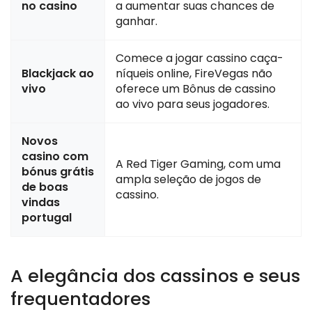
no casino
a aumentar suas chances de
ganhar.
Comece a jogar cassino caça-
Blackjack ao
níqueis online, FireVegas não
vivo
oferece um Bônus de cassino
ao vivo para seus jogadores.
Novos
casino com
A Red Tiger Gaming, com uma
bónus grátis
ampla seleção de jogos de
de boas
cassino.
vindas
portugal
A elegância dos cassinos e seus
frequentadores