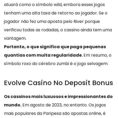
atuará como o símbolo wild, embora esses jogos
tenham uma alta taxa de retorno ao jogador. Se o
jogador não fez uma aposta pelo River porque
verificou todas as rodadas, o cassino ainda tem uma
vantagem.
Portanto, o que significa que paga pequenas
quantias com muita regularidade.
Em resumo, o
símbolo roxo do cérebro zumbi é o jogo selvagem.
Evolve Casino No Deposit Bonus
Os cassinos mais luxuosos e impressionantes do
mundo.
Em agosto de 2023, no entanto. Os jogos
mais populares da Paripesa são apostas online, é