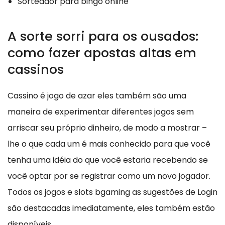
Sorteador para bingo online
A sorte sorri para os ousados:
como fazer apostas altas em
cassinos
Cassino é jogo de azar eles também são uma
maneira de experimentar diferentes jogos sem
arriscar seu próprio dinheiro, de modo a mostrar –
lhe o que cada um é mais conhecido para que você
tenha uma idéia do que você estaria recebendo se
você optar por se registrar como um novo jogador.
Todos os jogos e slots bgaming as sugestões de Login
são destacadas imediatamente, eles também estão
disponíveis.