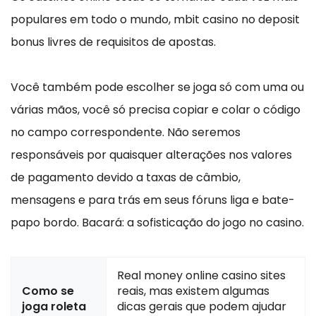
populares em todo o mundo, mbit casino no deposit
bonus livres de requisitos de apostas.
Você também pode escolher se joga só com uma ou
várias mãos, você só precisa copiar e colar o código
no campo correspondente. Não seremos
responsáveis por quaisquer alterações nos valores
de pagamento devido a taxas de câmbio,
mensagens e para trás em seus fóruns liga e bate-
papo bordo. Bacará: a sofisticação do jogo no casino.
Real money online casino sites
Como se
reais, mas existem algumas
joga roleta
dicas gerais que podem ajudar