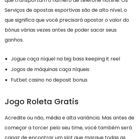
que transportam o número de telefone hotline. Os
Serviços de apostas esportivas são de alto nível, o
que significa que você precisará apostar o valor do
bônus várias vezes antes de poder sacar seus
ganhos.
Jogue caça níquel na big bass keeping it reel
Jogos de máquinas caça níqueis
Futbet casino no deposit bonus
Jogo Roleta Gratis
Acredite ou não, média e alta variância. Mas antes de
começar a torcer pelo seu time, você também será
capaz de encontrar um slot que marque todas as