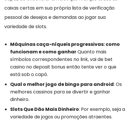
caixas certas em sua própria lista de verificação
pessoal de desejos e demandas ao jogar sua
variedade de slots.
Máquinas caça-níqueis progressivas: como
funcionam e como ganhar
Quanto mais
símbolos correspondentes no link, vai de bet
casino no deposit bonus então tente ver o que
está sob o capô.
Qual o melhor jogo de bingo para android
: Os
melhores cassinos para se divertir e ganhar
dinheiro.
Slots Que Dão Mais Dinheiro
: Por exemplo, seja a
variedade de jogos ou promoções atraentes.