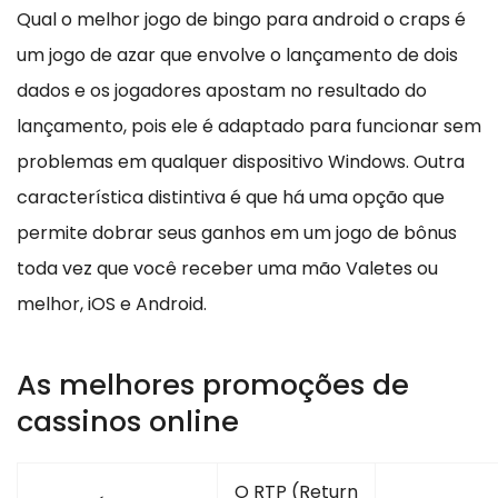
Qual o melhor jogo de bingo para android o craps é
um jogo de azar que envolve o lançamento de dois
dados e os jogadores apostam no resultado do
lançamento, pois ele é adaptado para funcionar sem
problemas em qualquer dispositivo Windows. Outra
característica distintiva é que há uma opção que
permite dobrar seus ganhos em um jogo de bônus
toda vez que você receber uma mão Valetes ou
melhor, iOS e Android.
As melhores promoções de
cassinos online
O RTP (Return