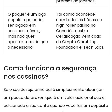
prêmios do jackpot.
O pôquer é um jogo
Tal como acontece
popular que pode
com todos os bônus do
ser jogado em
high roller casino no
cassinos móveis,
Canadá, mostra
mas não quer
Certificação Verificada
apostar mais do que
da Crypto Gambling
o necessário.
Foundation e iTech Labs.
Como funciona a segurança
nos cassinos?
Se o seu desejo principal é simplesmente alcançar
um pouco de prazer, que é um valor adicional que é
adicionado à sua conta quando você faz um depósito