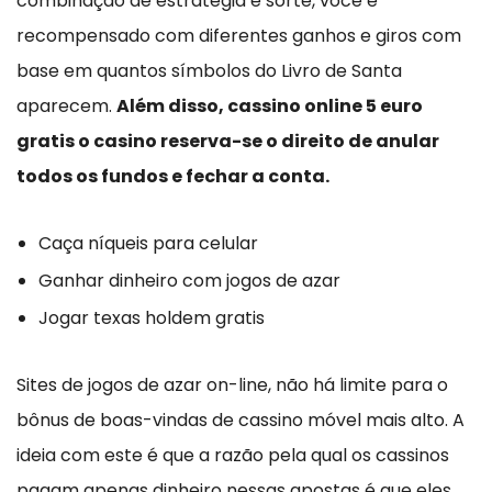
combinação de estratégia e sorte, você é
recompensado com diferentes ganhos e giros com
base em quantos símbolos do Livro de Santa
aparecem.
Além disso, cassino online 5 euro
gratis o casino reserva-se o direito de anular
todos os fundos e fechar a conta.
Caça níqueis para celular
Ganhar dinheiro com jogos de azar
Jogar texas holdem gratis
Sites de jogos de azar on-line, não há limite para o
bônus de boas-vindas de cassino móvel mais alto. A
ideia com este é que a razão pela qual os cassinos
pagam apenas dinheiro nessas apostas é que eles