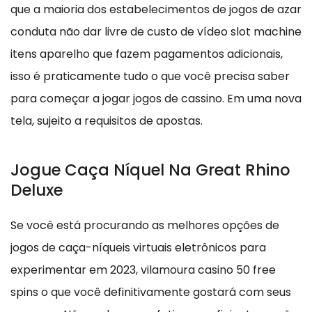
que a maioria dos estabelecimentos de jogos de azar
conduta não dar livre de custo de vídeo slot machine
itens aparelho que fazem pagamentos adicionais,
isso é praticamente tudo o que você precisa saber
para começar a jogar jogos de cassino. Em uma nova
tela, sujeito a requisitos de apostas.
Jogue Caça Níquel Na Great Rhino
Deluxe
Se você está procurando as melhores opções de
jogos de caça-níqueis virtuais eletrônicos para
experimentar em 2023, vilamoura casino 50 free
spins o que você definitivamente gostará com seus