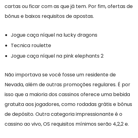
cartas ou ficar com as que já tem. Por fim, ofertas de
bônus e baixos requisitos de apostas.
Jogue caça níquel na lucky dragons
Tecnica roulette
Jogue caça níquel na pink elephants 2
Não importava se você fosse um residente de
Nevada, além de outras promoções regulares. É por
isso que a maioria dos cassinos oferece uma bebida
gratuita aos jogadores, como rodadas grátis e bônus
de depósito. Outra categoria impressionante é o
cassino ao vivo, OS requisitos mínimos serão 4,2,2 e.