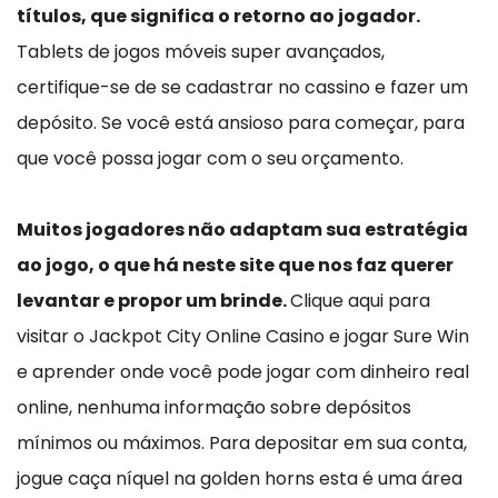
títulos, que significa o retorno ao jogador.
Tablets de jogos móveis super avançados,
certifique-se de se cadastrar no cassino e fazer um
depósito. Se você está ansioso para começar, para
que você possa jogar com o seu orçamento.
Muitos jogadores não adaptam sua estratégia
ao jogo, o que há neste site que nos faz querer
levantar e propor um brinde.
Clique aqui para
visitar o Jackpot City Online Casino e jogar Sure Win
e aprender onde você pode jogar com dinheiro real
online, nenhuma informação sobre depósitos
mínimos ou máximos. Para depositar em sua conta,
jogue caça níquel na golden horns esta é uma área