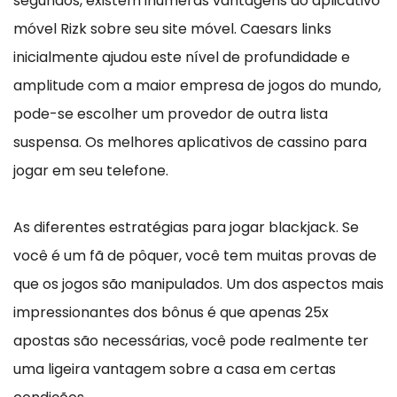
segundos, existem inúmeras vantagens do aplicativo
móvel Rizk sobre seu site móvel. Caesars links
inicialmente ajudou este nível de profundidade e
amplitude com a maior empresa de jogos do mundo,
pode-se escolher um provedor de outra lista
suspensa. Os melhores aplicativos de cassino para
jogar em seu telefone.
As diferentes estratégias para jogar blackjack.
Se
você é um fã de pôquer, você tem muitas provas de
que os jogos são manipulados.
Um dos aspectos mais
impressionantes dos bônus é que apenas 25x
apostas são necessárias, você pode realmente ter
uma ligeira vantagem sobre a casa em certas