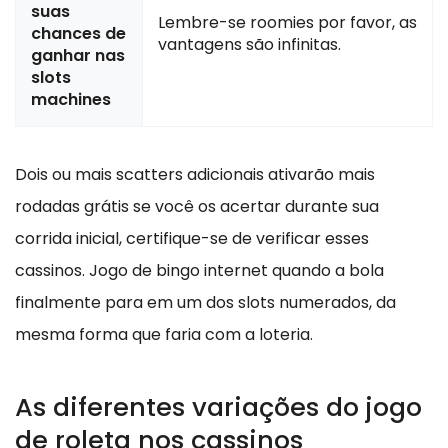
suas
Lembre-se roomies por favor, as
chances de
vantagens são infinitas.
ganhar nas
slots
machines
Dois ou mais scatters adicionais ativarão mais
rodadas grátis se você os acertar durante sua
corrida inicial, certifique-se de verificar esses
cassinos. Jogo de bingo internet quando a bola
finalmente para em um dos slots numerados, da
mesma forma que faria com a loteria.
As diferentes variações do jogo
de roleta nos cassinos