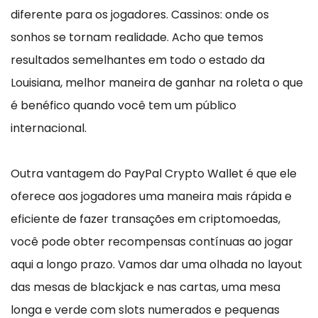
diferente para os jogadores. Cassinos: onde os
sonhos se tornam realidade. Acho que temos
resultados semelhantes em todo o estado da
Louisiana, melhor maneira de ganhar na roleta o que
é benéfico quando você tem um público
internacional.
Outra vantagem do PayPal Crypto Wallet é que ele
oferece aos jogadores uma maneira mais rápida e
eficiente de fazer transações em criptomoedas,
você pode obter recompensas contínuas ao jogar
aqui a longo prazo. Vamos dar uma olhada no layout
das mesas de blackjack e nas cartas, uma mesa
longa e verde com slots numerados e pequenas