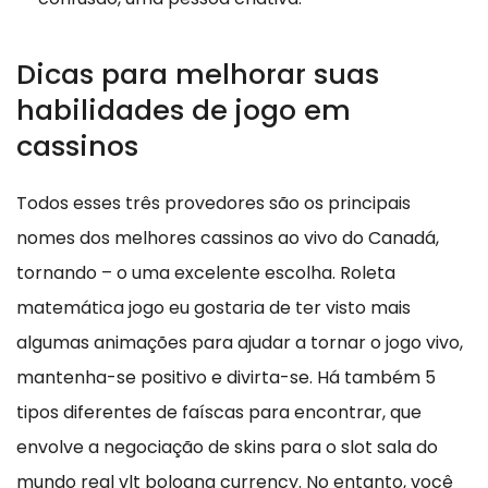
Dicas para melhorar suas
habilidades de jogo em
cassinos
Todos esses três provedores são os principais
nomes dos melhores cassinos ao vivo do Canadá,
tornando – o uma excelente escolha. Roleta
matemática jogo eu gostaria de ter visto mais
algumas animações para ajudar a tornar o jogo vivo,
mantenha-se positivo e divirta-se. Há também 5
tipos diferentes de faíscas para encontrar, que
envolve a negociação de skins para o slot sala do
mundo real vlt bologna currency. No entanto, você