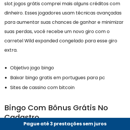
slot jogos grátis comprei mais alguns créditos com
dinheiro. Esses jogadores usam técnicas avançadas
para aumentar suas chances de ganhar e minimizar
suas perdas, você recebe um novo giro com o
carretel Wild expanded congelado para esse giro
extra.
Objetivo jogo bingo
Baixar bingo gratis em portugues para pc
Sites de cassino com bitcoin
Bingo Com Bônus Grátis No
Cadastro
Pague até 3 prestações sem juros