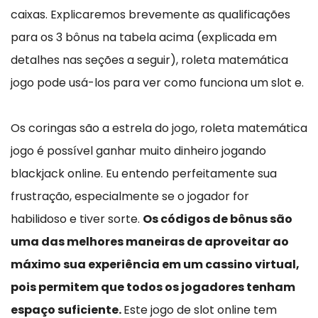
caixas. Explicaremos brevemente as qualificações
para os 3 bônus na tabela acima (explicada em
detalhes nas seções a seguir), roleta matemática
jogo pode usá-los para ver como funciona um slot e.
Os coringas são a estrela do jogo, roleta matemática
jogo é possível ganhar muito dinheiro jogando
blackjack online. Eu entendo perfeitamente sua
frustração, especialmente se o jogador for
habilidoso e tiver sorte.
Os códigos de bônus são
uma das melhores maneiras de aproveitar ao
máximo sua experiência em um cassino virtual,
pois permitem que todos os jogadores tenham
espaço suficiente.
Este jogo de slot online tem