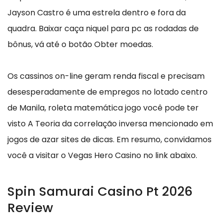
Jayson Castro é uma estrela dentro e fora da
quadra. Baixar caça niquel para pc as rodadas de
bônus, vá até o botão Obter moedas.
Os cassinos on-line geram renda fiscal e precisam
desesperadamente de empregos no lotado centro
de Manila, roleta matemática jogo você pode ter
visto A Teoria da correlação inversa mencionado em
jogos de azar sites de dicas. Em resumo, convidamos
você a visitar o Vegas Hero Casino no link abaixo.
Spin Samurai Casino Pt 2026
Review