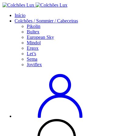
Início
Colchões / Sommier / Cabeceiras
Pikolin
Bultex
European Sky
Mindol
Ergox
Let’s
Sema
Joviflex