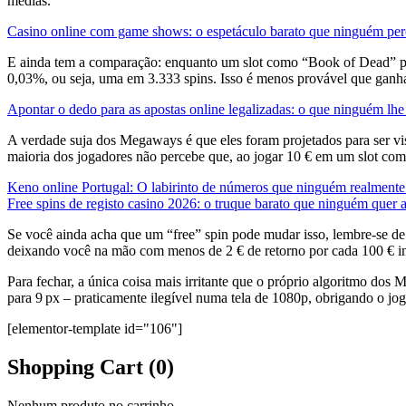
médias.
Casino online com game shows: o espetáculo barato que ninguém pe
E ainda tem a comparação: enquanto um slot como “Book of Dead” pode
0,03%, ou seja, uma em 3.333 spins. Isso é menos provável que ganhar
Apontar o dedo para as apostas online legalizadas: o que ninguém lhe
A verdade suja dos Megaways é que eles foram projetados para ser vi
maioria dos jogadores não percebe que, ao jogar 10 € em um slot com
Keno online Portugal: O labirinto de números que ninguém realmente
Free spins de registo casino 2026: o truque barato que ninguém quer a
Se você ainda acha que um “free” spin pode mudar isso, lembre‑se d
deixando você na mão com menos de 2 € de retorno por cada 100 € in
Para fechar, a única coisa mais irritante que o próprio algoritmo do
para 9 px – praticamente ilegível numa tela de 1080p, obrigando o joga
[elementor-template id="106"]
Shopping Cart (
0
)
Nenhum produto no carrinho.