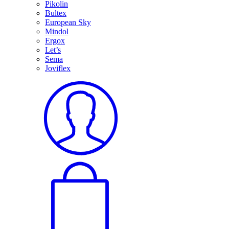
Pikolin
Bultex
European Sky
Mindol
Ergox
Let’s
Sema
Joviflex