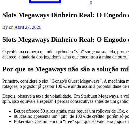
0
Slots Megaways Dinheiro Real: O Engodo 
By
on
Abril 27, 2026
Slots Megaways Dinheiro Real: O Engodo 
O problema começa quando a primeira “vip” surge na sua tela, prom
aparece, a maioria dos jogadores acha que encontrou a mina de ouro. 
Por que os Megaways não são a solução mi
Primeiro, considere o slot “Gonzo’s Quest Megaways”. A mecânica mul
rotações, o jogador já gastou 100 €, e ainda assim a probabilidade de 
Depois, observe a taxa de volatilidade. Em Starburst Megaways, a vol
spin, isso equivale a esperar 4 perdas consecutivas antes de um ganh
Bet.pt oferece 50 giros grátis, mas requer um rollover de 15x, o
888casino apresenta um “gift” de 100 € de crédito, porém só 
PokerStars Casino tem um “free” spin que só vale para jogos d