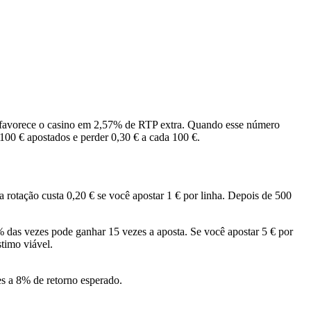
 favorece o casino em 2,57% de RTP extra. Quando esse número
100 € apostados e perder 0,30 € a cada 100 €.
rotação custa 0,20 € se você apostar 1 € por linha. Depois de 500
% das vezes pode ganhar 15 vezes a aposta. Se você apostar 5 € por
timo viável.
s a 8% de retorno esperado.