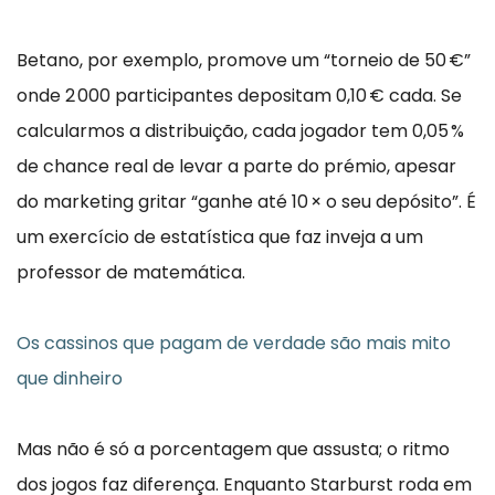
Betano, por exemplo, promove um “torneio de 50 €”
onde 2 000 participantes depositam 0,10 € cada. Se
calcularmos a distribuição, cada jogador tem 0,05 %
de chance real de levar a parte do prémio, apesar
do marketing gritar “ganhe até 10 × o seu depósito”. É
um exercício de estatística que faz inveja a um
professor de matemática.
Os cassinos que pagam de verdade são mais mito
que dinheiro
Mas não é só a porcentagem que assusta; o ritmo
dos jogos faz diferença. Enquanto Starburst roda em