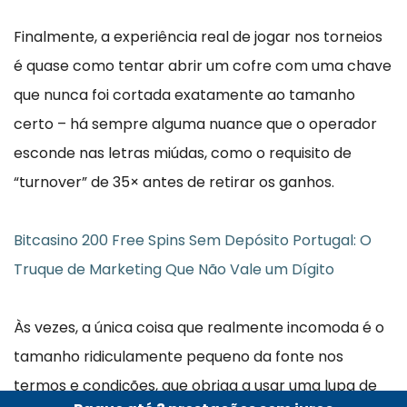
Finalmente, a experiência real de jogar nos torneios
é quase como tentar abrir um cofre com uma chave
que nunca foi cortada exatamente ao tamanho
certo – há sempre alguma nuance que o operador
esconde nas letras miúdas, como o requisito de
“turnover” de 35× antes de retirar os ganhos.
Bitcasino 200 Free Spins Sem Depósito Portugal: O
Truque de Marketing Que Não Vale um Dígito
Às vezes, a única coisa que realmente incomoda é o
tamanho ridiculamente pequeno da fonte nos
termos e condições, que obriga a usar uma lupa de