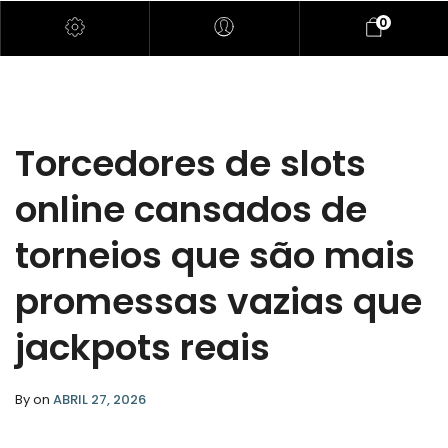
0
Torcedores de slots
online cansados de
torneios que são mais
promessas vazias que
jackpots reais
By
on
ABRIL 27, 2026