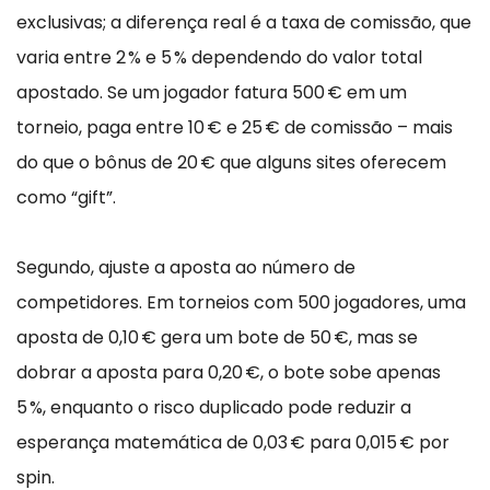
exclusivas; a diferença real é a taxa de comissão, que
varia entre 2 % e 5 % dependendo do valor total
apostado. Se um jogador fatura 500 € em um
torneio, paga entre 10 € e 25 € de comissão – mais
do que o bônus de 20 € que alguns sites oferecem
como “gift”.
Segundo, ajuste a aposta ao número de
competidores. Em torneios com 500 jogadores, uma
aposta de 0,10 € gera um bote de 50 €, mas se
dobrar a aposta para 0,20 €, o bote sobe apenas
5 %, enquanto o risco duplicado pode reduzir a
esperança matemática de 0,03 € para 0,015 € por
spin.