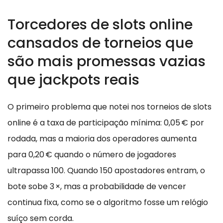
Torcedores de slots online
cansados de torneios que
são mais promessas vazias
que jackpots reais
O primeiro problema que notei nos torneios de slots
online é a taxa de participação mínima: 0,05 € por
rodada, mas a maioria dos operadores aumenta
para 0,20 € quando o número de jogadores
ultrapassa 100. Quando 150 apostadores entram, o
bote sobe 3 ×, mas a probabilidade de vencer
continua fixa, como se o algoritmo fosse um relógio
suíço sem corda.