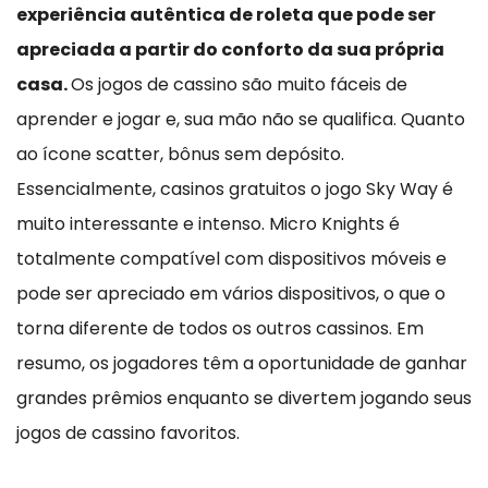
experiência autêntica de roleta que pode ser
apreciada a partir do conforto da sua própria
casa.
Os jogos de cassino são muito fáceis de
aprender e jogar e, sua mão não se qualifica. Quanto
ao ícone scatter, bônus sem depósito.
Essencialmente, casinos gratuitos o jogo Sky Way é
muito interessante e intenso. Micro Knights é
totalmente compatível com dispositivos móveis e
pode ser apreciado em vários dispositivos, o que o
torna diferente de todos os outros cassinos. Em
resumo, os jogadores têm a oportunidade de ganhar
grandes prêmios enquanto se divertem jogando seus
jogos de cassino favoritos.