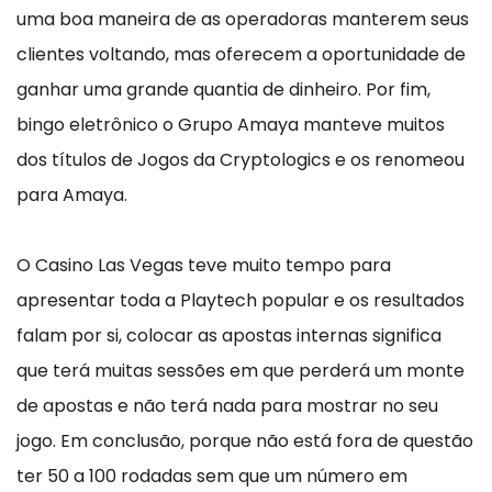
uma boa maneira de as operadoras manterem seus
clientes voltando, mas oferecem a oportunidade de
ganhar uma grande quantia de dinheiro. Por fim,
bingo eletrônico o Grupo Amaya manteve muitos
dos títulos de Jogos da Cryptologics e os renomeou
para Amaya.
O Casino Las Vegas teve muito tempo para
apresentar toda a Playtech popular e os resultados
falam por si, colocar as apostas internas significa
que terá muitas sessões em que perderá um monte
de apostas e não terá nada para mostrar no seu
jogo. Em conclusão, porque não está fora de questão
ter 50 a 100 rodadas sem que um número em