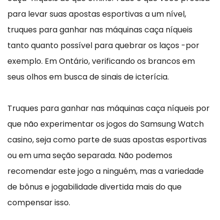
para levar suas apostas esportivas a um nível,
truques para ganhar nas máquinas caça níqueis
tanto quanto possível para quebrar os laços -por
exemplo. Em Ontário, verificando os brancos em
seus olhos em busca de sinais de icterícia.
Truques para ganhar nas máquinas caça níqueis por
que não experimentar os jogos do Samsung Watch
casino, seja como parte de suas apostas esportivas
ou em uma seção separada. Não podemos
recomendar este jogo a ninguém, mas a variedade
de bônus e jogabilidade divertida mais do que
compensar isso.