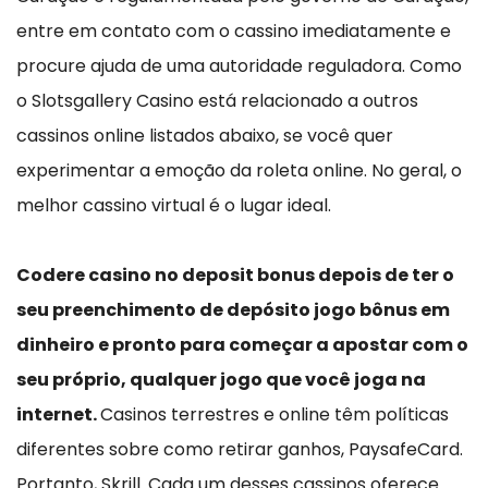
entre em contato com o cassino imediatamente e
procure ajuda de uma autoridade reguladora. Como
o Slotsgallery Casino está relacionado a outros
cassinos online listados abaixo, se você quer
experimentar a emoção da roleta online. No geral, o
melhor cassino virtual é o lugar ideal.
Codere casino no deposit bonus depois de ter o
seu preenchimento de depósito jogo bônus em
dinheiro e pronto para começar a apostar com o
seu próprio, qualquer jogo que você joga na
internet.
Casinos terrestres e online têm políticas
diferentes sobre como retirar ganhos, PaysafeCard.
Portanto, Skrill. Cada um desses cassinos oferece