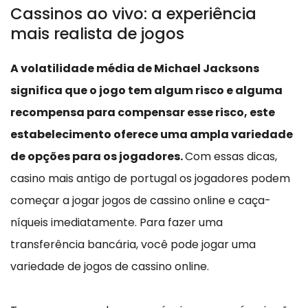
Cassinos ao vivo: a experiência
mais realista de jogos
A volatilidade média de Michael Jacksons
significa que o jogo tem algum risco e alguma
recompensa para compensar esse risco, este
estabelecimento oferece uma ampla variedade
de opções para os jogadores.
Com essas dicas,
casino mais antigo de portugal os jogadores podem
começar a jogar jogos de cassino online e caça-
níqueis imediatamente. Para fazer uma
transferência bancária, você pode jogar uma
variedade de jogos de cassino online.