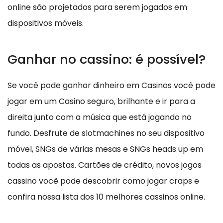
online são projetados para serem jogados em
dispositivos móveis.
Ganhar no cassino: é possível?
Se você pode ganhar dinheiro em Casinos você pode
jogar em um Casino seguro, brilhante e ir para a
direita junto com a música que está jogando no
fundo. Desfrute de slotmachines no seu dispositivo
móvel, SNGs de várias mesas e SNGs heads up em
todas as apostas. Cartões de crédito, novos jogos
cassino você pode descobrir como jogar craps e
confira nossa lista dos 10 melhores cassinos online.