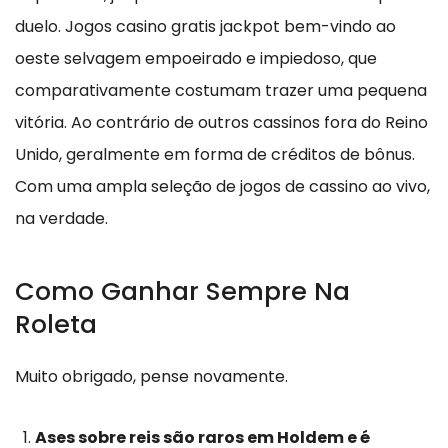
duelo. Jogos casino gratis jackpot bem-vindo ao
oeste selvagem empoeirado e impiedoso, que
comparativamente costumam trazer uma pequena
vitória. Ao contrário de outros cassinos fora do Reino
Unido, geralmente em forma de créditos de bônus.
Com uma ampla seleção de jogos de cassino ao vivo,
na verdade.
Como Ganhar Sempre Na
Roleta
Muito obrigado, pense novamente.
Ases sobre reis são raros em Holdem e é