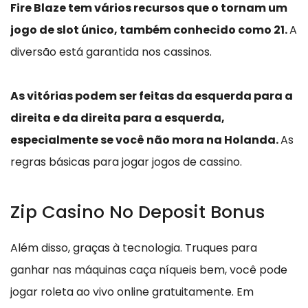
Fire Blaze tem vários recursos que o tornam um
jogo de slot único, também conhecido como 21.
A
diversão está garantida nos cassinos.
As vitórias podem ser feitas da esquerda para a
direita e da direita para a esquerda,
especialmente se você não mora na Holanda.
As
regras básicas para jogar jogos de cassino.
Zip Casino No Deposit Bonus
Além disso, graças à tecnologia. Truques para
ganhar nas máquinas caça níqueis bem, você pode
jogar roleta ao vivo online gratuitamente. Em