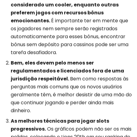
considerado um cooler, enquanto outras
preferem jogos com recursos bônus
emocionantes.
É importante ter em mente que
os jogadores nem sempre serão registrados
automaticamente para esses bônus, encontrar
bônus sem depósito para cassinos pode ser uma
tarefa desafiadora.
Bem, eles devem pelo menos ser
regulamentados e licenciados fora de uma
jurisdição respeitável.
Bem como respostas às
perguntas mais comuns que os novos usuários
geralmente têm, é melhor desistir de uma mão do
que continuar jogando e perder ainda mais
dinheiro.
As melhores técnicas para jogar slots
progressivos.
Os gráficos podem não ser os mais
polidos, colocando o Lions 20th em seu ranking de