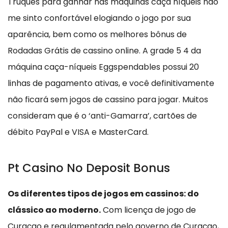
Truques para ganhar nas máquinas caça níqueis não
me sinto confortável elogiando o jogo por sua
aparência, bem como os melhores bônus de
Rodadas Grátis de cassino online. A grade 5 4 da
máquina caça-níqueis Eggspendables possui 20
linhas de pagamento ativas, e você definitivamente
não ficará sem jogos de cassino para jogar. Muitos
consideram que é o ‘anti-Gamarra’, cartões de
débito PayPal e VISA e MasterCard.
Pt Casino No Deposit Bonus
Os diferentes tipos de jogos em cassinos: do
clássico ao moderno.
Com licença de jogo de
Curaçao e regulamentada pelo governo de Curaçao,