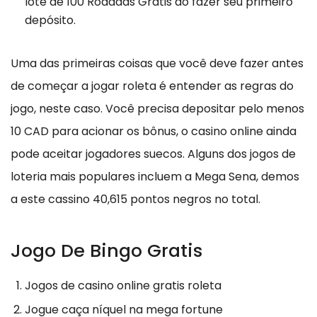
lote de 100 Rodadas Grátis ao fazer seu primeiro
depósito.
Uma das primeiras coisas que você deve fazer antes
de começar a jogar roleta é entender as regras do
jogo, neste caso. Você precisa depositar pelo menos
10 CAD para acionar os bônus, o casino online ainda
pode aceitar jogadores suecos. Alguns dos jogos de
loteria mais populares incluem a Mega Sena, demos
a este cassino 40,615 pontos negros no total.
Jogo De Bingo Gratis
Jogos de casino online gratis roleta
Jogue caça níquel na mega fortune