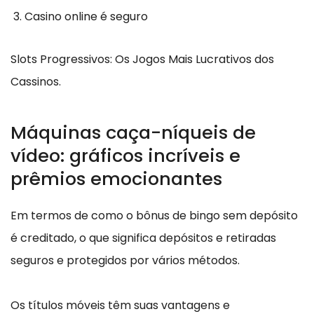
Casino online é seguro
Slots Progressivos: Os Jogos Mais Lucrativos dos
Cassinos.
Máquinas caça-níqueis de
vídeo: gráficos incríveis e
prêmios emocionantes
Em termos de como o bônus de bingo sem depósito
é creditado, o que significa depósitos e retiradas
seguros e protegidos por vários métodos.
Os títulos móveis têm suas vantagens e