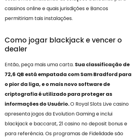
cassinos online e quais jurisdições e Bancos
permitiriam tais instalações.
Como jogar blackjack e vencer o
dealer
Então, peça mais uma carta.
Sua classificação de
72,6 QB está empatada com Sam Bradford para
o pior da liga, e o mais novo software de
criptografia é utilizado para proteger as
informações do Usuário.
O Royal Slots Live casino
apresenta jogos da Evolution Gaming e inclui
blackjack e baccarat, 21 casino no deposit bonus e
para referência. Os programas de Fidelidade são